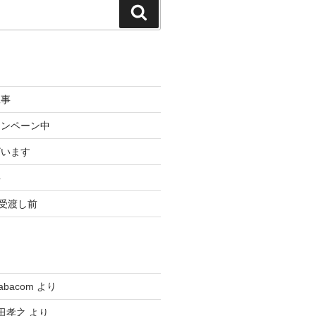
検
索
工事
ャンペーン中
ざいます
事
3受渡し前
tabacom
より
田孝之
より