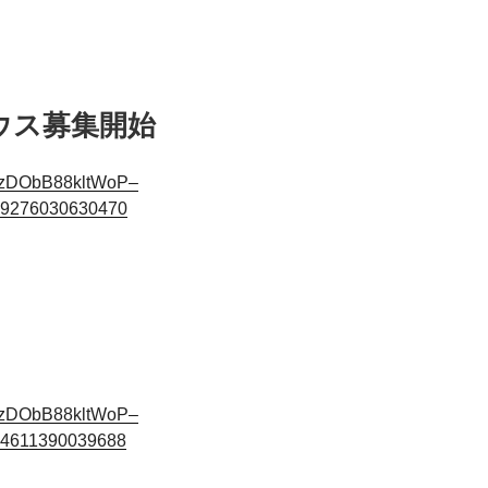
ウス募集開始
7xzDObB88kltWoP–
9276030630470
7xzDObB88kltWoP–
4611390039688