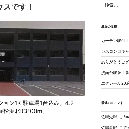
検
ウスです！
索:
最近の投稿
カーテン取付
ガスコンロキ
ありがとうご
洗面台取替工
エクレール20
最近のコメント
佐鳴湖畔
に
fu
佐鳴湖畔
に
寺