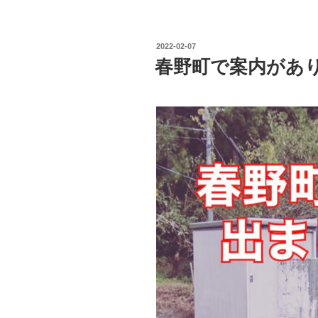
投
2022-02-07
稿
春野町で案内があ
日: