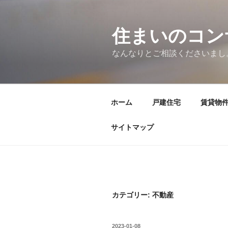
コ
ン
テ
住まいのコン
ン
なんなりとご相談くださいまし
ツ
へ
ス
キ
ホーム
戸建住宅
賃貸物
ッ
プ
サイトマップ
カテゴリー:
不動産
投
2023-01-08