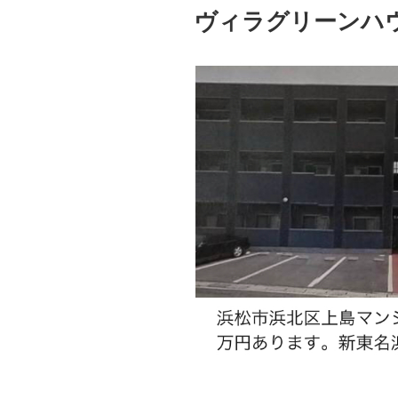
稿
ヴィラグリーンハ
日: