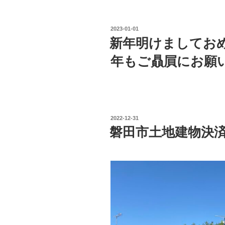
投
2023-01-01
稿
新年明けましてお
日:
年もご贔屓にお願
投
2022-12-31
稿
磐田市土地建物決
日: