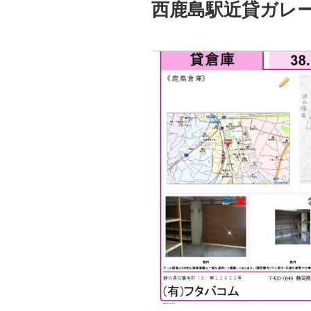
稿
西鹿島駅近貸ガレ
日: