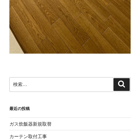
検
検
索
索:
最近の投稿
ガス炊飯器新規取替
カーテン取付工事