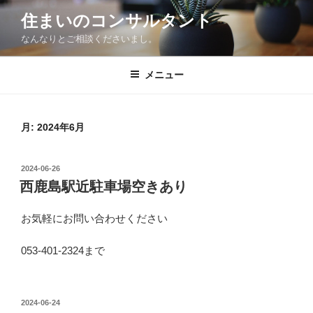
コ
住まいのコンサルタント
ン
なんなりとご相談くださいまし。
テ
ン
ツ
メニュー
へ
ス
キ
月:
2024年6月
ッ
プ
投
2024-06-26
稿
西鹿島駅近駐車場空きあり
日:
お気軽にお問い合わせください
053-401-2324まで
投
2024-06-24