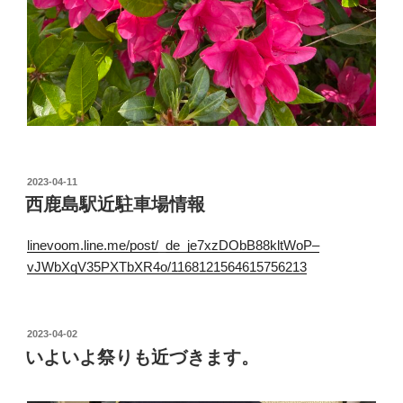
投
2023-04-11
稿
西鹿島駅近駐車場情報
日:
linevoom.line.me/post/_de_je7xzDObB88kltWoP–
vJWbXqV35PXTbXR4o/1168121564615756213
投
2023-04-02
稿
いよいよ祭りも近づきます。
日: