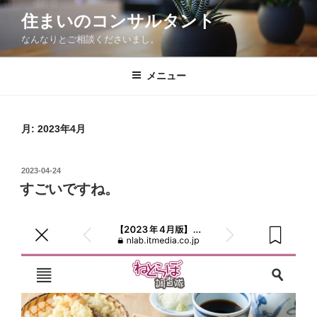
コ
住まいのコンサルタント
ン
なんなりとご相談くださいまし。
テ
ン
ツ
メニュー
へ
ス
キ
月:
2023年4月
ッ
プ
投
2023-04-24
稿
すごいですね。
日: