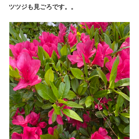
稿
ツツジも見ごろです。。
日: