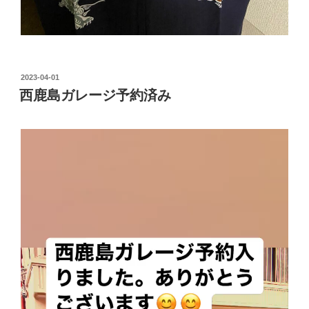
投
2023-04-01
稿
西鹿島ガレージ予約済み
日: