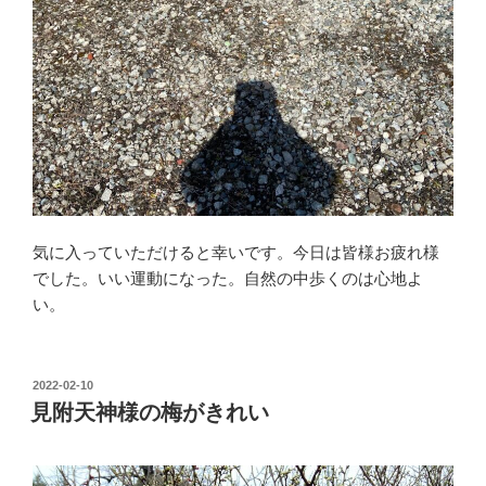
気に入っていただけると幸いです。今日は皆様お疲れ様
でした。いい運動になった。自然の中歩くのは心地よ
い。
投
2022-02-10
稿
見附天神様の梅がきれい
日: