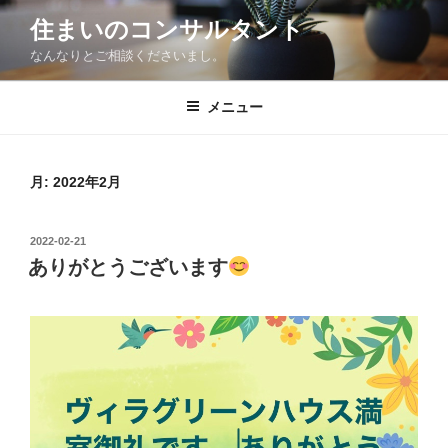
コ
住まいのコンサルタント
ン
なんなりとご相談くださいまし。
テ
ン
ツ
メニュー
へ
ス
キ
月:
2022年2月
ッ
プ
投
2022-02-21
稿
ありがとうございます
日: