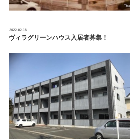
投
2022-02-18
稿
ヴィラグリーンハウス入居者募集！
日: