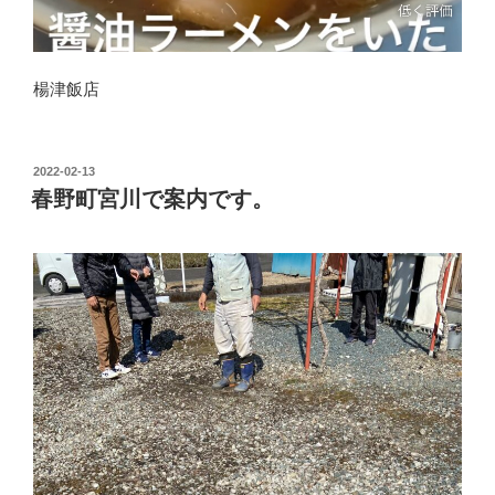
楊津飯店
投
2022-02-13
稿
春野町宮川で案内です。
日: