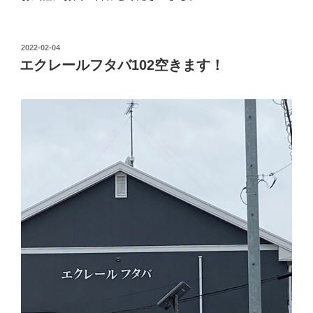
投
2022-02-04
稿
エクレールフタバ102空きます！
日: