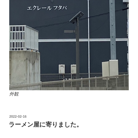
外観
投
2022-02-16
稿
ラーメン屋に寄りました。
日: