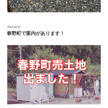
投
2022-02-07
稿
春野町で案内があります！
日: