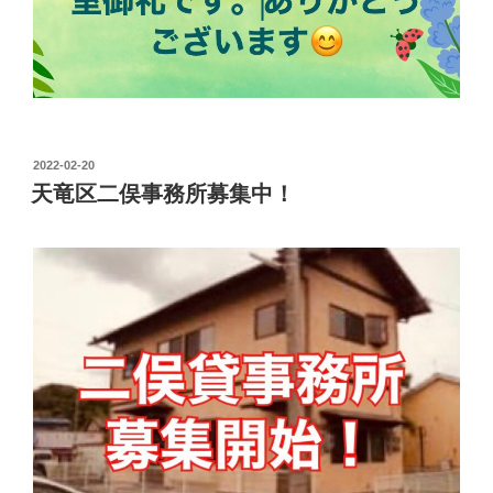
投
2022-02-20
稿
天竜区二俣事務所募集中！
日: