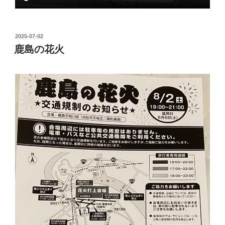
投
2025-07-02
稿
鹿島の花火
日: