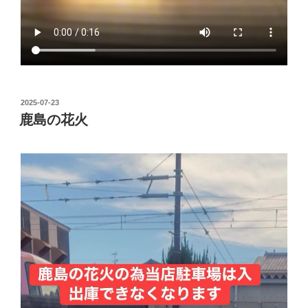
投
2025-07-23
稿
鹿島の花火
日: