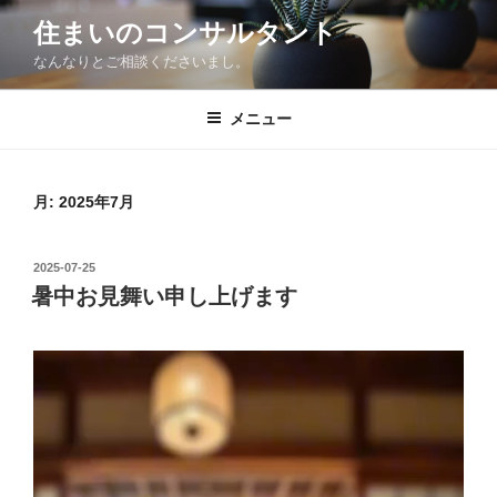
コ
住まいのコンサルタント
ン
なんなりとご相談くださいまし。
テ
ン
ツ
メニュー
へ
ス
キ
月:
2025年7月
ッ
プ
投
2025-07-25
稿
暑中お見舞い申し上げます
日: