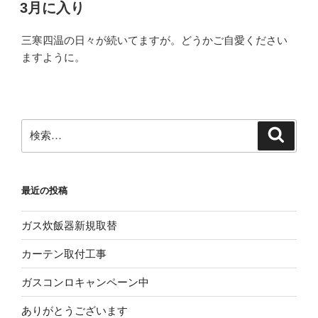
稿
3月に入り
日:
三寒四温の日々が続いてますが。どうかご自愛ください
ますように。
検
検
索
索:
最近の投稿
ガス炊飯器新規取替
カーテン取付工事
ガスコンロキャンペーン中
ありがとうございます