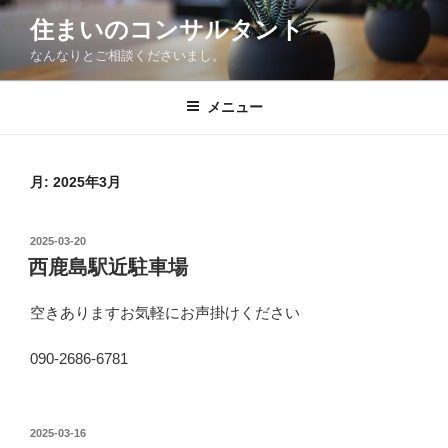
コ
住まいのコンサルタント
ン
なんなりとご相談くださいまし。
テ
ン
ツ
メニュー
へ
ス
キ
月:
2025年3月
ッ
プ
投
2025-03-20
稿
西鹿島駅近駐車場
日:
空きありますお気軽にお声掛けください
090-2686-6781
投
2025-03-16