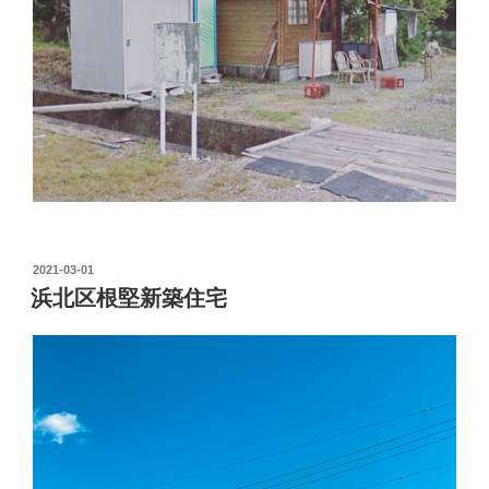
投
2021-03-01
稿
浜北区根堅新築住宅
日: