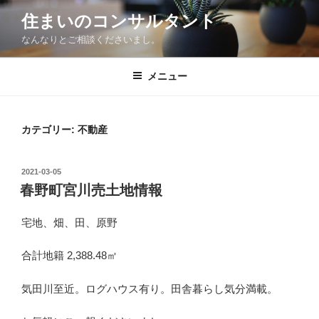
コ
住まいのコンサルタント
ン
なんなりとご相談くださいまし。
テ
ン
ツ
メニュー
へ
ス
キ
カテゴリー:
不動産
ッ
プ
投
2021-03-05
稿
春野町宮川売土地情報
日:
宅地、畑、田、原野
合計地籍 2,388.48㎡
気田川至近。ログハウス有り。田舎暮らし気分満載。