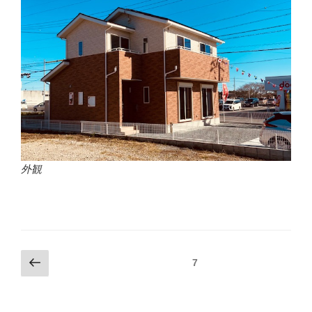
外観
投
前
固定ページ
7
の
稿
ペ
の
ー