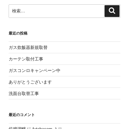
ペ
ジ
検
検
ー
索
索:
ジ
送
最近の投稿
り
ガス炊飯器新規取替
カーテン取付工事
ガスコンロキャンペーン中
ありがとうございます
洗面台取替工事
最近のコメント
佐鳴湖畔
に
futabacom
より