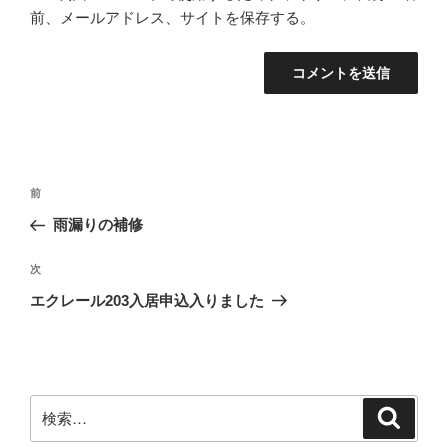
前、メールアドレス、サイトを保存する。
投
前
前
稿
の
雨漏りの補修
ナ
投
ビ
稿
次
次
ゲ
の
エクレール203入居申込入りました
投
ー
稿
シ
ョ
ン
検
検
索
索: