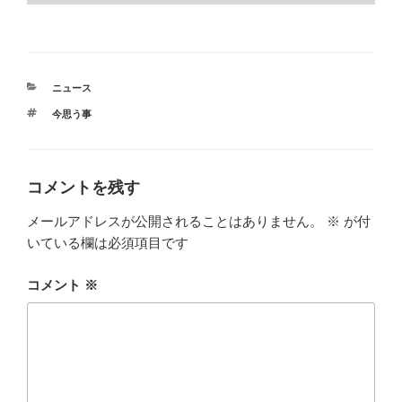
カ
ニュース
テ
タ
今思う事
ゴ
グ
リ
ー
コメントを残す
メールアドレスが公開されることはありません。
※
が付
いている欄は必須項目です
コメント
※