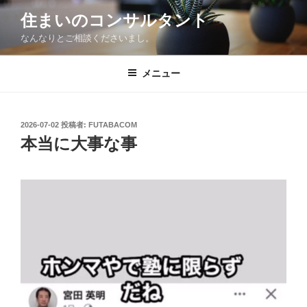
コ
住まいのコンサルタント
ン
なんなりとご相談くださいまし。
テ
ン
ツ
メニュー
へ
ス
キ
投
2026-07-02
投稿者:
FUTABACOM
稿
ッ
本当に大事な事
日:
プ