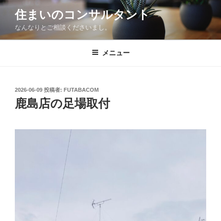
コ
住まいのコンサルタント
ン
なんなりとご相談くださいまし。
テ
ン
ツ
メニュー
へ
ス
キ
投
2026-06-09
投稿者:
FUTABACOM
稿
ッ
鹿島店の足場取付
日:
プ