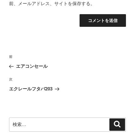
前、メールアドレス、サイトを保存する。
投
前
前
稿
の
エアコンセール
ナ
投
ビ
稿
次
次
ゲ
の
エクレールフタバ203
投
ー
稿
シ
ョ
ン
検
検
索
索: