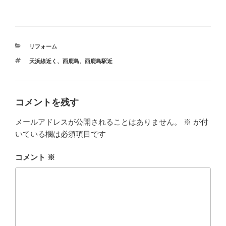
カ
リフォーム
テ
タ
天浜線近く
、
西鹿島
、
西鹿島駅近
ゴ
グ
リ
ー
コメントを残す
メールアドレスが公開されることはありません。
※
が付
いている欄は必須項目です
コメント
※