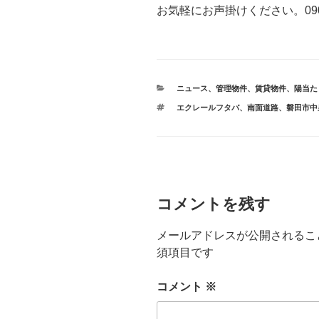
お気軽にお声掛けください。090-2
カ
ニュース
、
管理物件
、
賃貸物件
、
陽当た
テ
タ
エクレールフタバ
、
南面道路
、
磐田市中
ゴ
グ
リ
ー
コメントを残す
メールアドレスが公開されるこ
須項目です
コメント
※