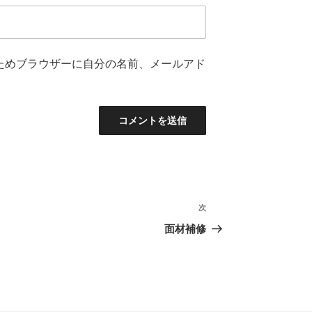
ためブラウザーに自分の名前、メールアド
次
次
の
面材補修
投
稿