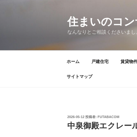
コ
ン
テ
住まいのコン
ン
なんなりとご相談くださいまし
ツ
へ
ス
キ
ホーム
戸建住宅
賃貸物
ッ
プ
サイトマップ
投
2026-05-12
投稿者:
FUTABACOM
稿
中泉御殿エクレール
日: