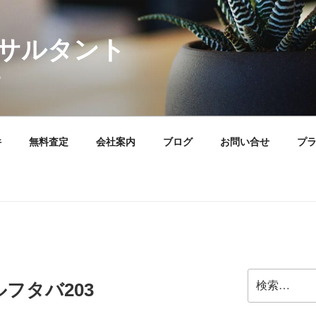
サルタント
。
件
無料査定
会社案内
ブログ
お問い合せ
プ
検
フタバ203
索: