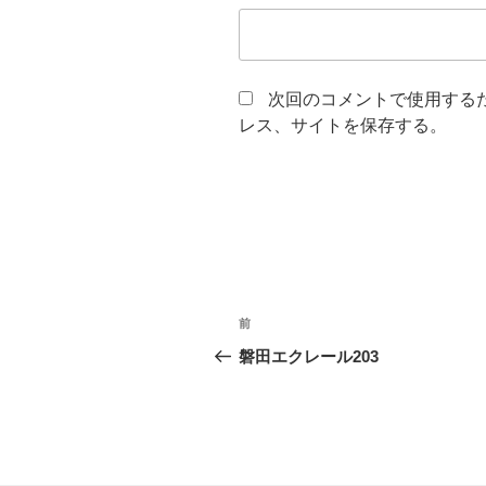
次回のコメントで使用する
レス、サイトを保存する。
投
前
前
稿
の
磐田エクレール203
投
ナ
稿
ビ
ゲ