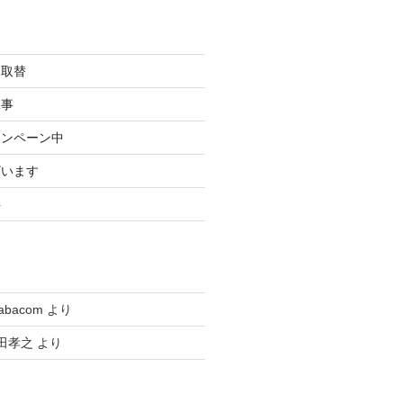
規取替
工事
ャンペーン中
ざいます
事
tabacom
より
田孝之
より