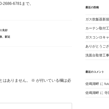
686-6781まで。
最近の投稿
ガス炊飯器新
カーテン取付
り良好
泉
、
駅近
ガスコンロキ
ありがとうご
洗面台取替工
最近のコメント
とはありません。
※
が付いている欄は必
佐鳴湖畔
に
fu
佐鳴湖畔
に
寺