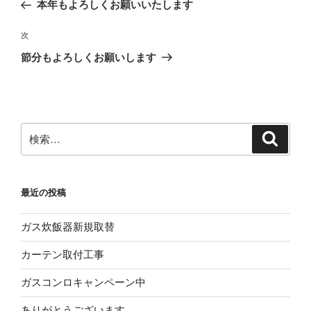
の
本年もよろしくお願いいたします
ナ
投
ビ
稿
次
次
ゲ
の
節分もよろしくお願いします
投
ー
稿
シ
ョ
ン
検
検
索
索:
最近の投稿
ガス炊飯器新規取替
カーテン取付工事
ガスコンロキャンペーン中
ありがとうございます