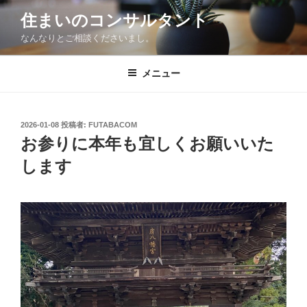
コ
住まいのコンサルタント
ン
なんなりとご相談くださいまし。
テ
ン
ツ
メニュー
へ
ス
キ
投
2026-01-08
投稿者:
FUTABACOM
稿
ッ
お参りに本年も宜しくお願いいた
日:
プ
します