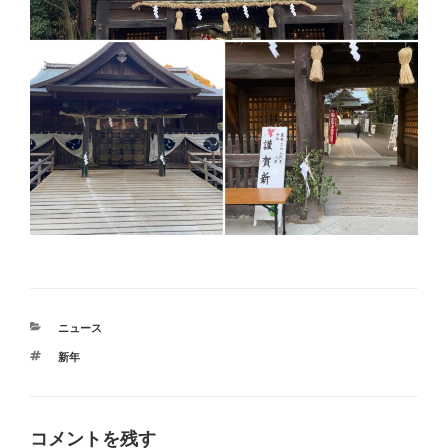
カ
ニュース
テ
タ
新年
ゴ
グ
リ
ー
コメントを残す