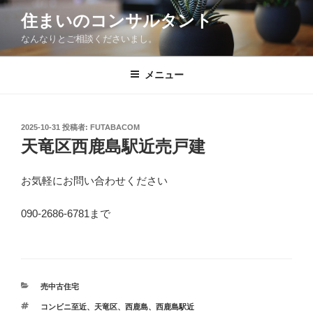
コ
住まいのコンサルタント
ン
なんなりとご相談くださいまし。
テ
ン
ツ
メニュー
へ
ス
キ
投
2025-10-31
投稿者:
FUTABACOM
稿
ッ
天竜区西鹿島駅近売戸建
日:
プ
お気軽にお問い合わせください
090-2686-6781まで
カ
売中古住宅
テ
タ
コンビニ至近
、
天竜区
、
西鹿島
、
西鹿島駅近
ゴ