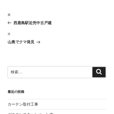
投
前
前
稿
の
西鹿島駅近売中古戸建
ナ
投
ビ
稿
次
次
ゲ
の
山奥でクマ発見
投
ー
稿
シ
ョ
ン
検
検
索
索:
最近の投稿
カーテン取付工事