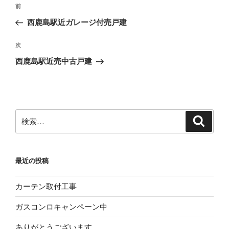
投
前
前
稿
の
西鹿島駅近ガレージ付売戸建
ナ
投
ビ
稿
次
次
ゲ
の
西鹿島駅近売中古戸建
投
ー
稿
シ
ョ
ン
検
検
索
索:
最近の投稿
カーテン取付工事
ガスコンロキャンペーン中
ありがとうございます