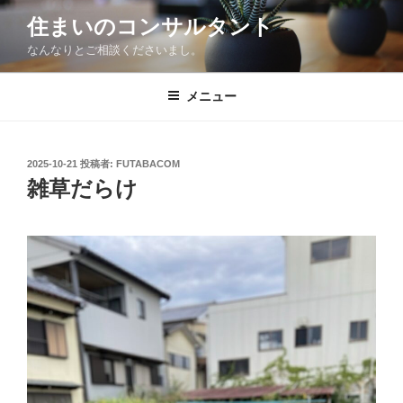
コ
住まいのコンサルタント
ン
なんなりとご相談くださいまし。
テ
ン
ツ
メニュー
へ
ス
キ
投
2025-10-21
投稿者:
FUTABACOM
稿
ッ
雑草だらけ
日:
プ