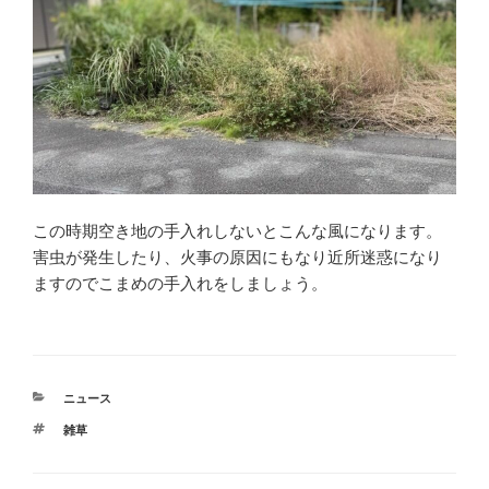
この時期空き地の手入れしないとこんな風になります。
害虫が発生したり、火事の原因にもなり近所迷惑になり
ますのでこまめの手入れをしましょう。
カ
ニュース
テ
タ
雑草
ゴ
グ
リ
ー