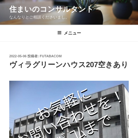
コ
住まいのコンサルタント
ン
なんなりとご相談くださいまし。
テ
ン
ツ
メニュー
へ
ス
キ
投
2022-05-06
投稿者:
FUTABACOM
稿
ッ
ヴィラグリーンハウス207空きあり
日:
プ