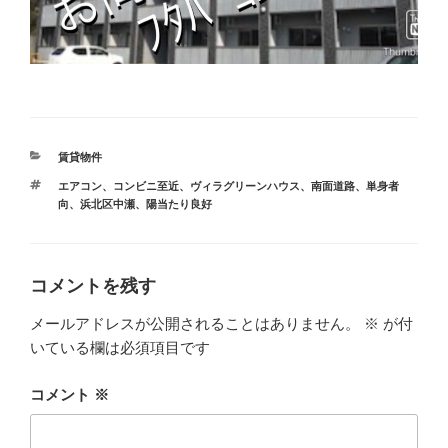
カ
賃貸物件
テ
タ
エアコン
、
コンビニ至近
、
ヴィラグリーンハウス
、
南面道路
、
単身者
ゴ
グ
向
、
浜北区中瀬
、
陽当たり良好
リ
ー
コメントを残す
メールアドレスが公開されることはありません。
※
が付
いている欄は必須項目です
コメント
※