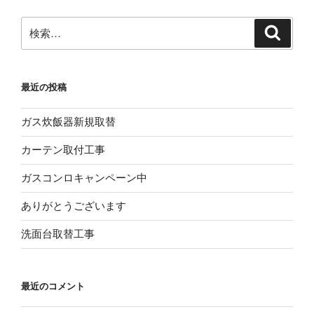
ョ
ン
検
検
索
索:
最近の投稿
ガス炊飯器新規取替
カーテン取付工事
ガスコンロキャンペーン中
ありがとうございます
洗面台取替工事
最近のコメント