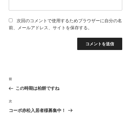
次回のコメントで使用するためブラウザーに自分の名
前、メールアドレス、サイトを保存する。
投
前
前
稿
の
この時期は柏餅ですね
ナ
投
ビ
稿
次
次
ゲ
の
コーポ赤松入居者様募集中！
投
ー
稿
シ