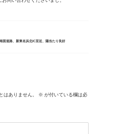
軽にお問い合わせくださいまし。
南面道路
、
新東名浜北IC至近
、
陽当たり良好
とはありません。
※
が付いている欄は必