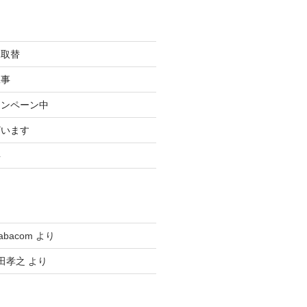
規取替
工事
ャンペーン中
ざいます
事
tabacom
より
田孝之
より