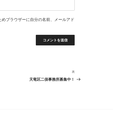
ためブラウザーに自分の名前、メールアド
次
次
の
天竜区二俣事務所募集中！
投
稿