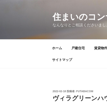
コ
ン
テ
住まいのコン
ン
なんなりとご相談くださいまし
ツ
へ
ス
キ
ホーム
戸建住宅
賃貸物
ッ
プ
サイトマップ
投
2022-02-18
投稿者:
FUTABACOM
稿
ヴィラグリーンハ
日: