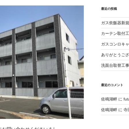
最近の投稿
ガス炊飯器新
カーテン取付
ガスコンロキ
ありがとうご
洗面台取替工
最近のコメント
佐鳴湖畔
に
fu
佐鳴湖畔
に
寺