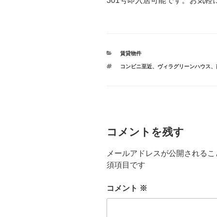
301号即入居可能です。お気
カ
賃貸物件
テ
タ
コンビニ至近
、
ヴィラグリーンハウス
、
ゴ
グ
リ
ー
コメントを残す
メールアドレスが公開されるこ
須項目です
コメント
※