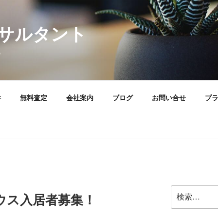
サルタント
。
件
無料査定
会社案内
ブログ
お問い合せ
プ
検
ウス入居者募集！
索: