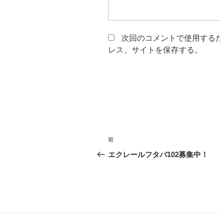
次回のコメントで使用する
レス、サイトを保存する。
投
前
前
稿
の
エクレールフタバ102募集中！
投
ナ
稿
ビ
ゲ