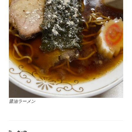
醤油ラーメン
カ