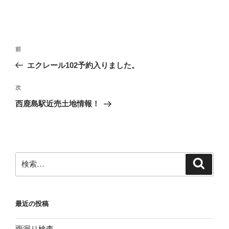
投
前
前
稿
の
エクレール102予約入りました。
ナ
投
ビ
稿
次
次
ゲ
の
西鹿島駅近売土地情報！
投
ー
稿
シ
ョ
ン
検
検
索
索:
最近の投稿
雨漏り検査