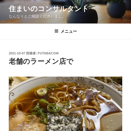
コ
住まいのコンサルタント
ン
なんなりとご相談くださいまし。
テ
ン
ツ
メニュー
へ
ス
キ
投
2021-10-07
投稿者:
FUTABACOM
稿
ッ
老舗のラーメン店で
日:
プ