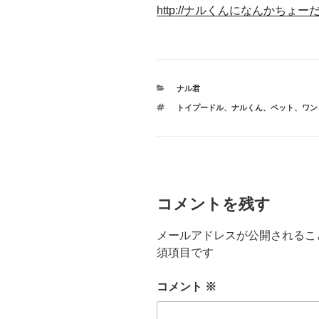
http://ナルくんになんかちょーだい！ h
カ
ナル君
テ
タ
トイプードル
、
ナルくん
、
ペット
、
ワン
ゴ
グ
リ
ー
コメントを残す
メールアドレスが公開されるこ
須項目です
コメント
※