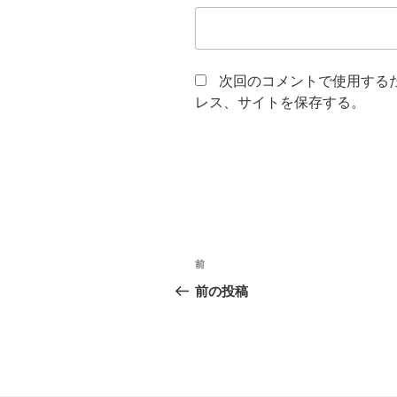
次回のコメントで使用する
レス、サイトを保存する。
投
前
前
稿
の
前の投稿
投
ナ
稿
ビ
ゲ