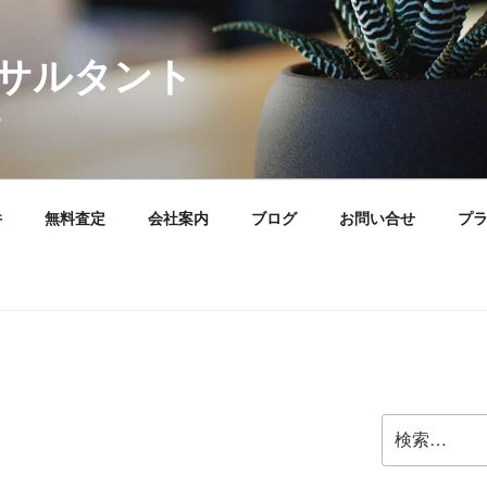
サルタント
。
件
無料査定
会社案内
ブログ
お問い合せ
プ
検
索: