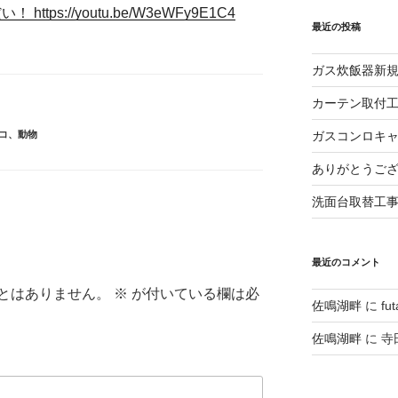
ttps://youtu.be/W3eWFy9E1C4
最近の投稿
ガス炊飯器新
カーテン取付
コ
、
動物
ガスコンロキ
ありがとうご
洗面台取替工
最近のコメント
とはありません。
※
が付いている欄は必
佐鳴湖畔
に
fu
佐鳴湖畔
に
寺