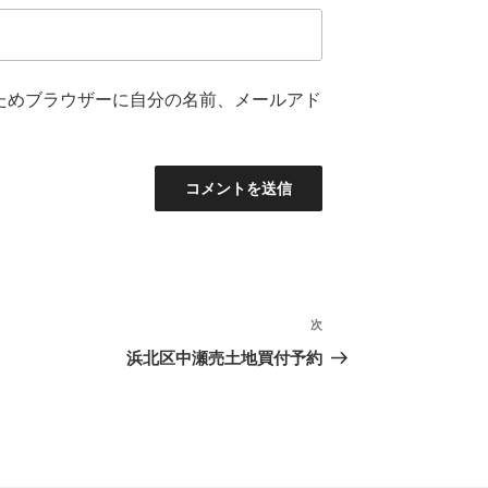
ためブラウザーに自分の名前、メールアド
次
次
の
浜北区中瀬売土地買付予約
投
稿