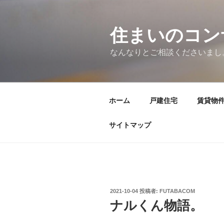
コ
ン
テ
住まいのコン
ン
なんなりとご相談くださいまし
ツ
へ
ス
キ
ホーム
戸建住宅
賃貸物
ッ
プ
サイトマップ
投
2021-10-04
投稿者:
FUTABACOM
稿
ナルくん物語。
日: