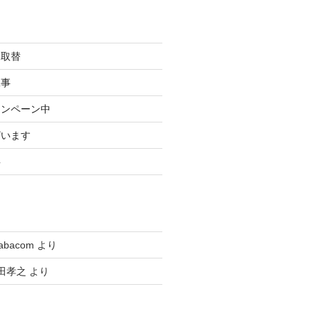
規取替
工事
ャンペーン中
ざいます
事
tabacom
より
田孝之
より