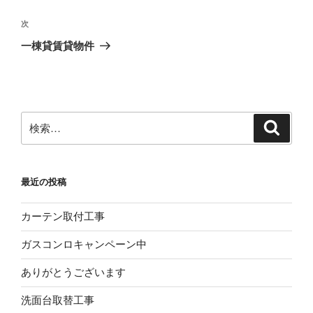
ナ
投
ビ
稿
次
次
ゲ
の
一棟貸賃貸物件
投
ー
稿
シ
ョ
ン
検
検
索
索:
最近の投稿
カーテン取付工事
ガスコンロキャンペーン中
ありがとうございます
洗面台取替工事