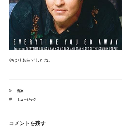
やはり名曲でしたね。
カ
音楽
テ
タ
ミュージック
ゴ
グ
リ
ー
コメントを残す