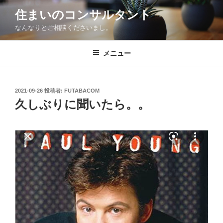
コ
住まいのコンサルタント
ン
なんなりとご相談くださいまし。
テ
ン
ツ
メニュー
へ
ス
キ
投
2021-09-26
投稿者:
FUTABACOM
稿
ッ
久しぶりに聞いたら。。
日:
プ