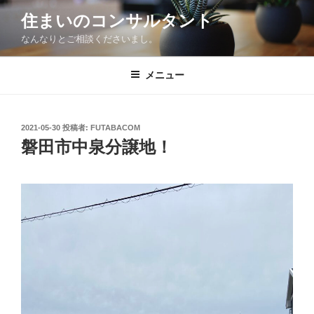
コ
住まいのコンサルタント
ン
なんなりとご相談くださいまし。
テ
ン
ツ
メニュー
へ
ス
キ
投
2021-05-30
投稿者:
FUTABACOM
稿
ッ
磐田市中泉分譲地！
日:
プ