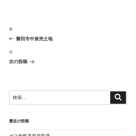
投
前
前
稿
の
磐田市中泉売土地
ナ
投
ビ
稿
次
次
ゲ
の
次の投稿
投
ー
稿
シ
ョ
ン
検
検
索
索:
最近の投稿
ガス炊飯器新規取替