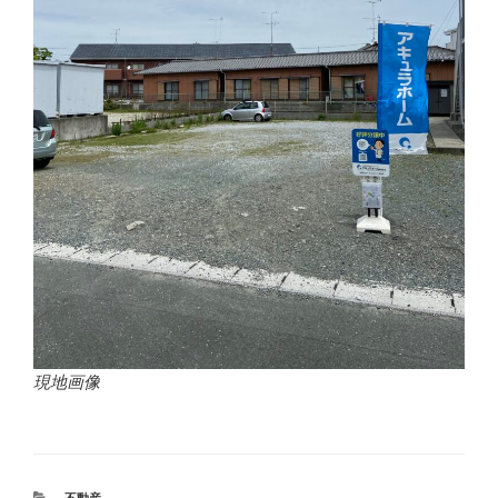
現地画像
カ