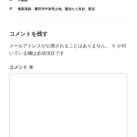
不動産
テ
タ
南面道路
、
磐田市中泉売土地
、
陽当たり良好
、
駅近
ゴ
グ
リ
ー
コメントを残す
メールアドレスが公開されることはありません。
※
が付
いている欄は必須項目です
コメント
※