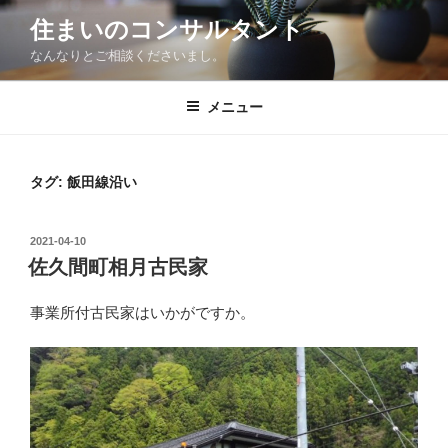
コ
住まいのコンサルタント
ン
なんなりとご相談くださいまし。
テ
ン
ツ
メニュー
へ
ス
キ
タグ:
飯田線沿い
ッ
プ
投
2021-04-10
稿
佐久間町相月古民家
日:
事業所付古民家はいかがですか。