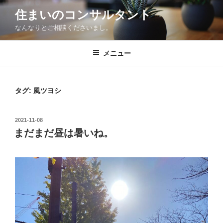
コ
住まいのコンサルタント
ン
なんなりとご相談くださいまし。
テ
ン
ツ
メニュー
へ
ス
キ
タグ:
風ツヨシ
ッ
プ
投
2021-11-08
稿
まだまだ昼は暑いね。
日: