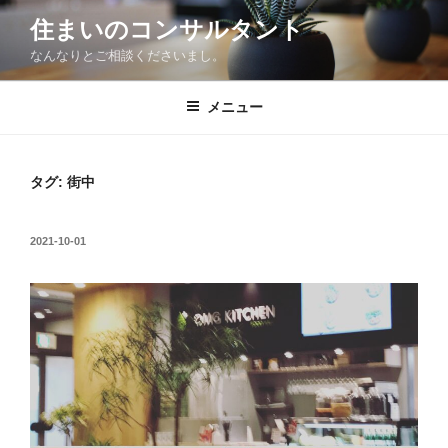
コ
住まいのコンサルタント
ン
なんなりとご相談くださいまし。
テ
ン
ツ
メニュー
へ
ス
キ
タグ:
街中
ッ
プ
投
2021-10-01
稿
日: