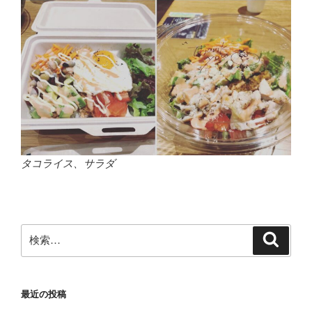
タコライス、サラダ
検
検
索
索:
最近の投稿