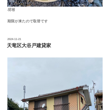
現地
期限が来たので取替です
投
2024-11-21
稿
天竜区大谷戸建貸家
日: