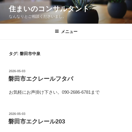
コ
住まいのコンサルタント
ン
なんなりとご相談くださいまし。
テ
ン
ツ
メニュー
へ
ス
キ
タグ:
磐田市中泉
ッ
プ
投
2026-05-03
稿
磐田市エクレールフタバ
日:
お気軽にお声掛け下さい。090-2686-6781まで
投
2026-05-03
稿
磐田市エクレール203
日: