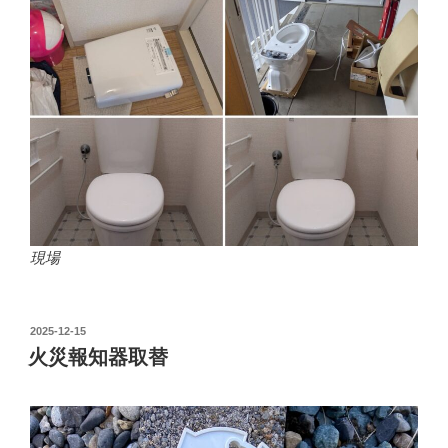
現場
投
2025-12-15
稿
火災報知器取替
日: