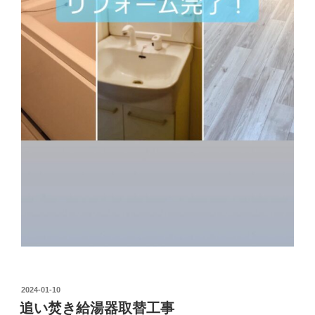
投
2024-01-10
稿
追い焚き給湯器取替工事
日: