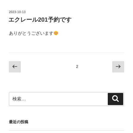
投
2023-10-13
稿
エクレール201予約です
日:
ありがとうございます
投
前
次
固定ページ
2
の
の
稿
ペ
ペ
の
ー
ー
ペ
ジ
ジ
検
検
ー
索
索:
ジ
送
最近の投稿
り