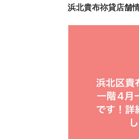
稿
浜北貴布祢貸店舗
日: