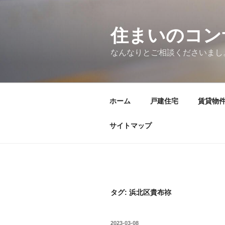
コ
ン
テ
住まいのコン
ン
なんなりとご相談くださいまし
ツ
へ
ス
キ
ホーム
戸建住宅
賃貸物
ッ
プ
サイトマップ
タグ:
浜北区貴布祢
投
2023-03-08