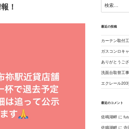
検
情報！
索:
最近の投稿
カーテン取付
ガスコンロキ
ありがとうご
洗面台取替工
エクレール20
最近のコメント
佐鳴湖畔
に
fu
佐鳴湖畔
に
寺