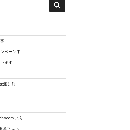
検
索
工事
ャンペーン中
ざいます
事
3受渡し前
tabacom
より
田孝之
より