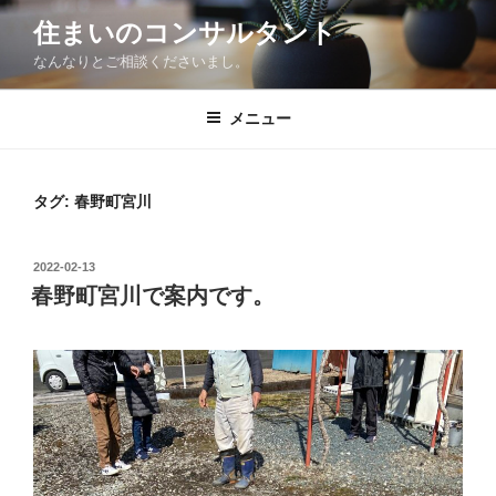
コ
住まいのコンサルタント
ン
なんなりとご相談くださいまし。
テ
ン
ツ
メニュー
へ
ス
キ
タグ:
春野町宮川
ッ
プ
投
2022-02-13
稿
春野町宮川で案内です。
日: