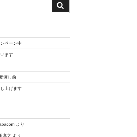
検
索
ャンペーン中
ざいます
事
3受渡し前
申し上げます
tabacom
より
田孝之
より