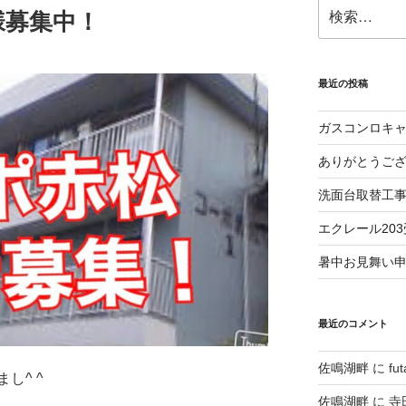
検
様募集中！
索:
最近の投稿
ガスコンロキ
ありがとうご
洗面台取替工
エクレール20
暑中お見舞い
最近のコメント
佐鳴湖畔
に
fu
し^ ^
佐鳴湖畔
に
寺