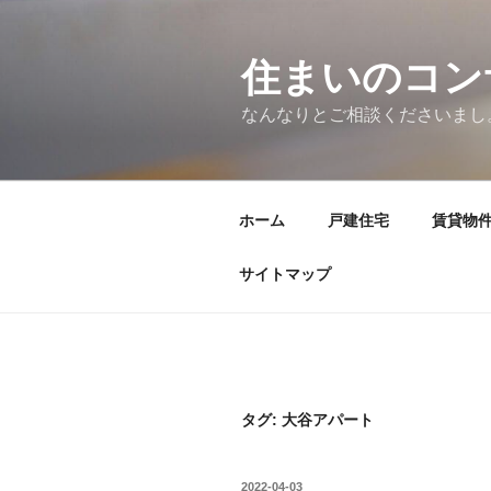
コ
ン
テ
住まいのコン
ン
なんなりとご相談くださいまし
ツ
へ
ス
キ
ホーム
戸建住宅
賃貸物
ッ
プ
サイトマップ
タグ:
大谷アパート
投
2022-04-03