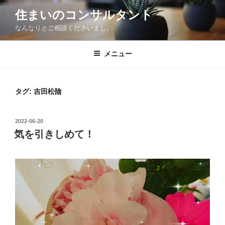
コ
住まいのコンサルタント
ン
なんなりとご相談くださいまし。
テ
ン
ツ
メニュー
へ
ス
キ
タグ:
吉田松陰
ッ
プ
投
2022-06-20
稿
気を引きしめて！
日: