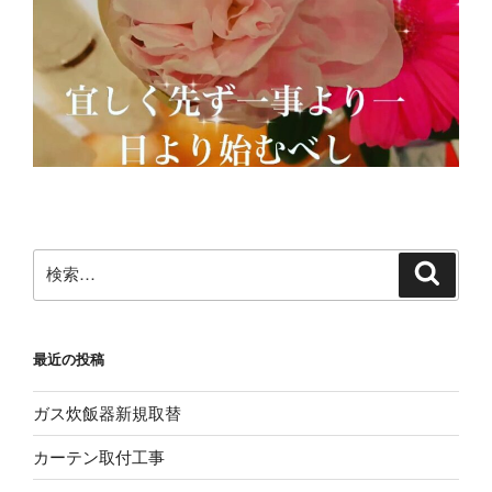
検
検
索
索:
最近の投稿
ガス炊飯器新規取替
カーテン取付工事