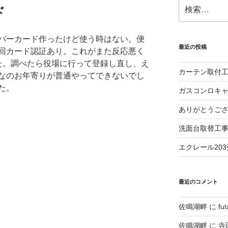
検
ド
索:
バーカード作ったけど使う時はない。便
最近の投稿
回カード認証あり。これがまた反応悪く
た。調べたら役場に行って登録し直し、え
カーテン取付
なのお年寄りが普通やってできないでし
た。
ガスコンロキ
ありがとうご
洗面台取替工
エクレール20
最近のコメント
佐鳴湖畔
に
fu
佐鳴湖畔
に
寺