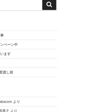
検
索
工事
ャンペーン中
ざいます
事
3受渡し前
tabacom
より
田孝之
より