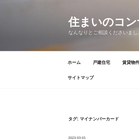
コ
ン
テ
住まいのコン
ン
なんなりとご相談くださいまし
ツ
へ
ス
キ
ホーム
戸建住宅
賃貸物
ッ
プ
サイトマップ
タグ:
マイナンバーカード
投
2023-03-01