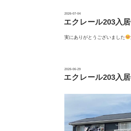
投
2026-07-04
稿
エクレール203入
日:
実にありがとうございました
投
2026-06-29
稿
エクレール203入
日: