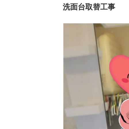
稿
洗面台取替工事
日: