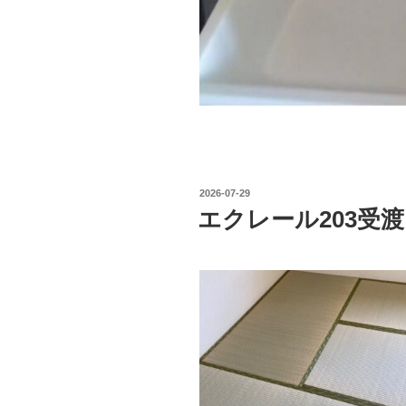
投
2026-07-29
稿
エクレール203受
日: