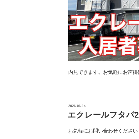
内見できます。お気軽にお声掛けくだ
投
2026-06-14
稿
エクレールフタバ2
日:
お気軽にお問い合わせください 09