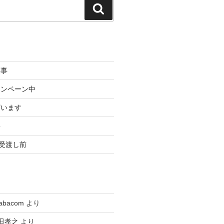
検
索
工事
ャンペーン中
ざいます
事
3受渡し前
tabacom
より
田孝之
より