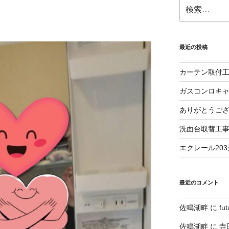
検
索:
最近の投稿
カーテン取付
ガスコンロキ
ありがとうご
洗面台取替工
エクレール20
最近のコメント
佐鳴湖畔
に
fu
佐鳴湖畔
に
寺