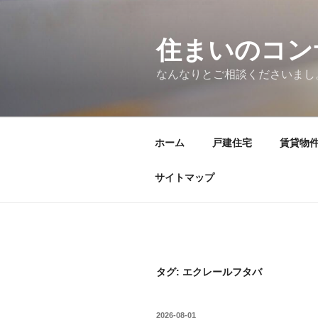
コ
ン
テ
住まいのコン
ン
なんなりとご相談くださいまし
ツ
へ
ス
キ
ホーム
戸建住宅
賃貸物
ッ
プ
サイトマップ
タグ:
エクレールフタバ
投
2026-08-01