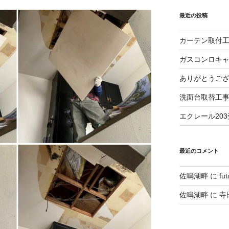
最近の投稿
カーテン取付
ガスコンロキ
ありがとうご
洗面台取替工
エクレール20
最近のコメント
佐鳴湖畔
に
fu
佐鳴湖畔
に
寺