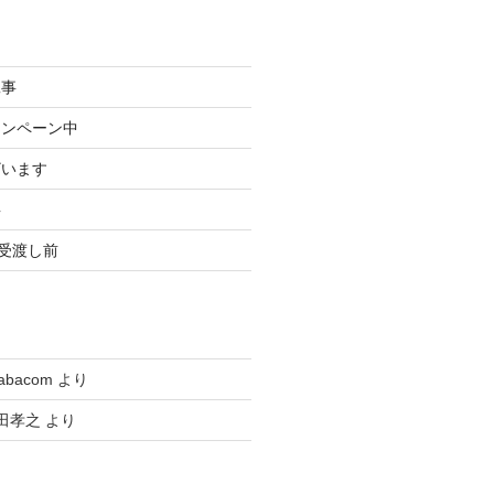
工事
ャンペーン中
ざいます
事
3受渡し前
tabacom
より
田孝之
より