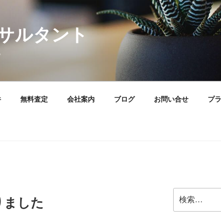
サルタント
。
件
無料査定
会社案内
ブログ
お問い合せ
プ
検
りました
索: