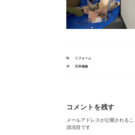
カ
リフォーム
テ
タ
天井補修
ゴ
グ
リ
ー
コメントを残す
メールアドレスが公開されるこ
須項目です