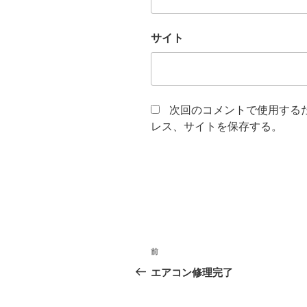
サイト
次回のコメントで使用する
レス、サイトを保存する。
投
前
前
稿
の
エアコン修理完了
投
ナ
稿