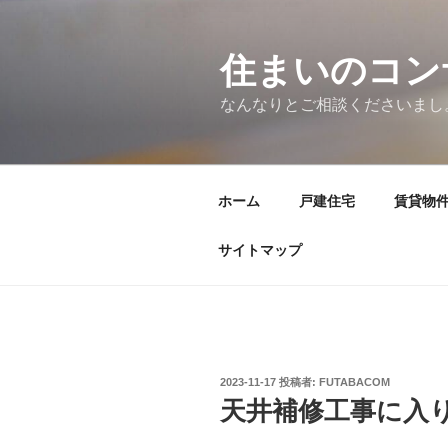
コ
ン
テ
住まいのコン
ン
なんなりとご相談くださいまし
ツ
へ
ス
キ
ホーム
戸建住宅
賃貸物
ッ
プ
サイトマップ
投
2023-11-17
投稿者:
FUTABACOM
稿
天井補修工事に入
日: