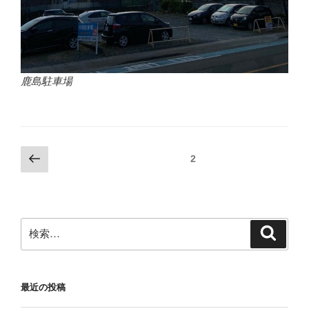
鹿島駐車場
投
前
固定ページ
2
の
稿
ペ
の
ー
ペ
ジ
検
検
ー
索
索:
ジ
送
最近の投稿
り