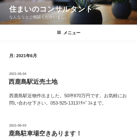
コ
住まいのコンサルタント
ン
なんなりとご相談くださいまし。
テ
ン
ツ
メニュー
へ
ス
キ
月:
2021年6月
ッ
プ
投
2021-06-04
稿
西鹿島駅近売土地
日:
西鹿島駅近物件出ました。50坪870万円です。お気軽にお
問い合わせ下さい。053-925-1313ﾌﾀﾊﾞｺﾑまで。
投
2021-06-03
稿
鹿島駐車場空きあります！
日: